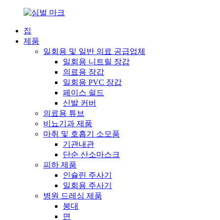
집
제품
일회용 및 일반 의료 공급업체
일회용 니트릴 장갑
의료용 장갑
일회용 PVC 장갑
페이스 쉴드
신발 커버
의료용 튜브
비뇨기과 제품
마취 및 호흡기 소모품
기관내관
단순 산소마스크
피하 제품
인슐린 주사기
일회용 주사기
병원 드레싱 제품
붕대
면