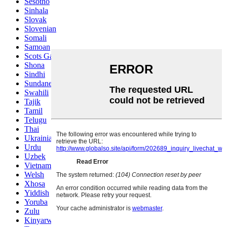
Sesotho
Sinhala
Slovak
Slovenian
Somali
Samoan
Scots Gaelic
Shona
Sindhi
Sundanese
Swahili
Tajik
Tamil
Telugu
Thai
Ukrainian
Urdu
Uzbek
Vietnamese
Welsh
Xhosa
Yiddish
Yoruba
Zulu
Kinyarwanda