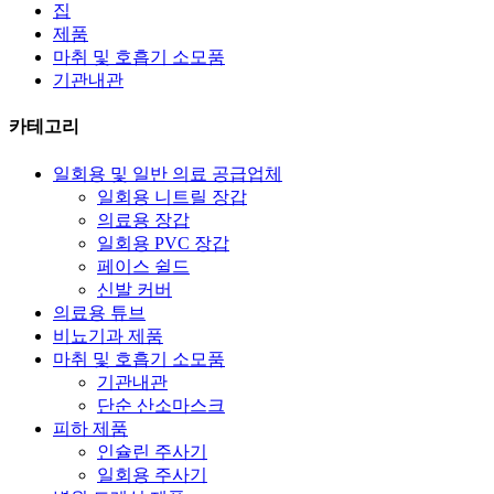
집
제품
마취 및 호흡기 소모품
기관내관
카테고리
일회용 및 일반 의료 공급업체
일회용 니트릴 장갑
의료용 장갑
일회용 PVC 장갑
페이스 쉴드
신발 커버
의료용 튜브
비뇨기과 제품
마취 및 호흡기 소모품
기관내관
단순 산소마스크
피하 제품
인슐린 주사기
일회용 주사기