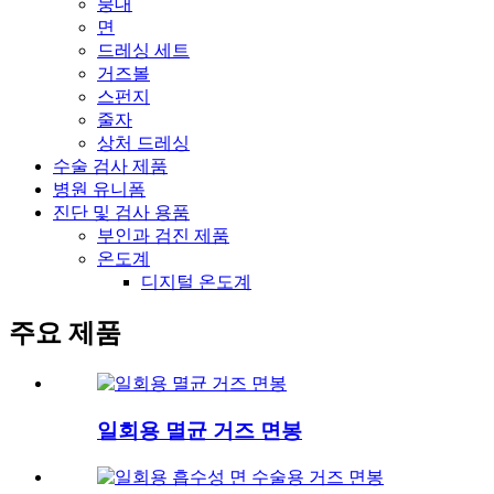
붕대
면
드레싱 세트
거즈볼
스펀지
줄자
상처 드레싱
수술 검사 제품
병원 유니폼
진단 및 검사 용품
부인과 검진 제품
온도계
디지털 온도계
주요 제품
일회용 멸균 거즈 면봉