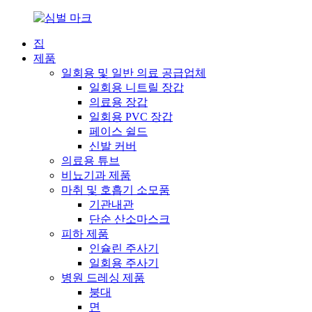
집
제품
일회용 및 일반 의료 공급업체
일회용 니트릴 장갑
의료용 장갑
일회용 PVC 장갑
페이스 쉴드
신발 커버
의료용 튜브
비뇨기과 제품
마취 및 호흡기 소모품
기관내관
단순 산소마스크
피하 제품
인슐린 주사기
일회용 주사기
병원 드레싱 제품
붕대
면