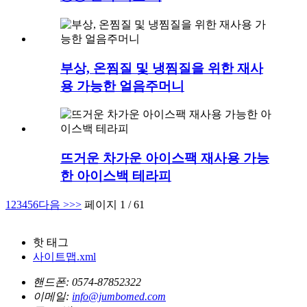
부상, 온찜질 및 냉찜질을 위한 재사
용 가능한 얼음주머니
뜨거운 차가운 아이스팩 재사용 가능
한 아이스백 테라피
1
2
3
4
5
6
다음 >
>>
페이지 1 / 61
핫 태그
사이트맵.xml
핸드폰:
0574-87852322
이메일:
info@jumbomed.com