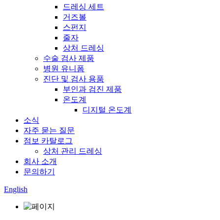
드레싱 세트
거즈볼
스펀지
줄자
상처 드레싱
수술 검사 제품
병원 유니폼
진단 및 검사 용품
부인과 검진 제품
온도계
디지털 온도계
소식
자주 묻는 질문
점보 카탈로그
상처 관리 드레싱
회사 소개
문의하기
English