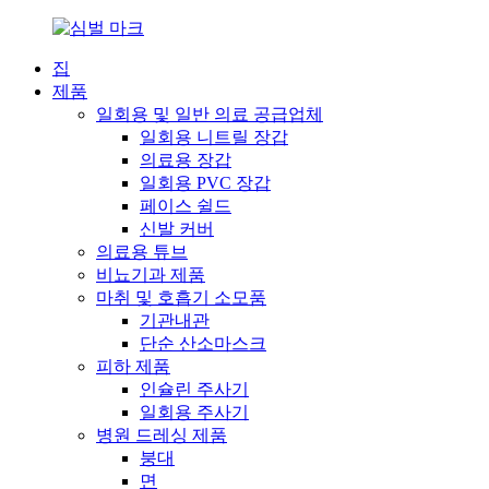
집
제품
일회용 및 일반 의료 공급업체
일회용 니트릴 장갑
의료용 장갑
일회용 PVC 장갑
페이스 쉴드
신발 커버
의료용 튜브
비뇨기과 제품
마취 및 호흡기 소모품
기관내관
단순 산소마스크
피하 제품
인슐린 주사기
일회용 주사기
병원 드레싱 제품
붕대
면