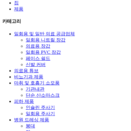
집
제품
카테고리
일회용 및 일반 의료 공급업체
일회용 니트릴 장갑
의료용 장갑
일회용 PVC 장갑
페이스 쉴드
신발 커버
의료용 튜브
비뇨기과 제품
마취 및 호흡기 소모품
기관내관
단순 산소마스크
피하 제품
인슐린 주사기
일회용 주사기
병원 드레싱 제품
붕대