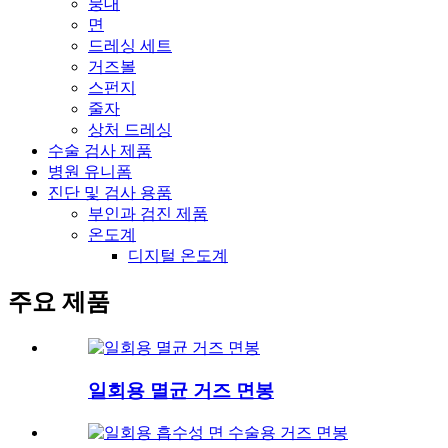
붕대
면
드레싱 세트
거즈볼
스펀지
줄자
상처 드레싱
수술 검사 제품
병원 유니폼
진단 및 검사 용품
부인과 검진 제품
온도계
디지털 온도계
주요 제품
일회용 멸균 거즈 면봉