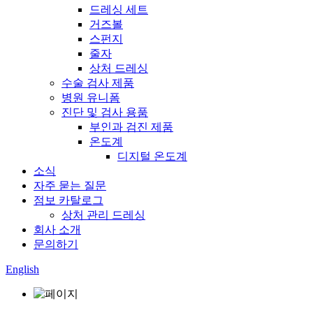
드레싱 세트
거즈볼
스펀지
줄자
상처 드레싱
수술 검사 제품
병원 유니폼
진단 및 검사 용품
부인과 검진 제품
온도계
디지털 온도계
소식
자주 묻는 질문
점보 카탈로그
상처 관리 드레싱
회사 소개
문의하기
English