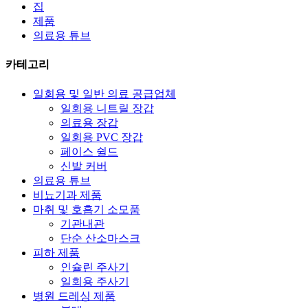
집
제품
의료용 튜브
카테고리
일회용 및 일반 의료 공급업체
일회용 니트릴 장갑
의료용 장갑
일회용 PVC 장갑
페이스 쉴드
신발 커버
의료용 튜브
비뇨기과 제품
마취 및 호흡기 소모품
기관내관
단순 산소마스크
피하 제품
인슐린 주사기
일회용 주사기
병원 드레싱 제품