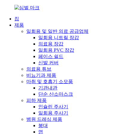
집
제품
일회용 및 일반 의료 공급업체
일회용 니트릴 장갑
의료용 장갑
일회용 PVC 장갑
페이스 쉴드
신발 커버
의료용 튜브
비뇨기과 제품
마취 및 호흡기 소모품
기관내관
단순 산소마스크
피하 제품
인슐린 주사기
일회용 주사기
병원 드레싱 제품
붕대
면